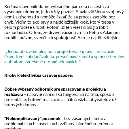
Keď má stavebník dobre vybraného partnera na cestu za
vysneným domom, je to vždy poznať. Stavia väčšinou svoj prvý,
nemá skúsenosti a nemôže čakať, že sa proces zaobíde bez
chýb. Vidím to ako prvý a najdôležitejší krok, ktorý treba v
celom procese urobiť. Potom už len viesť dialóg a robiť
rozhodnutia. O tom, že drvivú väčšinu z nich Petra s Adamom
urobili správne, svedčí ich spokojnosť. A to je najdôležitejšie.
„Jedno obrovské plus bola projektová príprava i realizácie.
Osvedčení subdodávatelia, presné náväznosti a splnené termíny
a obratom vyriešené drobné reklamácie.“
Kroky k efektivite
a časovej úspore:
Dobre vybraný odborník pre spracovanie projektu a
realizáciu
- napovie nám dĺžka fungovania na trhu, spôsob
prezentácie, hotové realizácie a spätná väzba obyvateľov už
hotových domov.
"Nekomplikovaný" pozemok
- bez zásadných limitov,
problematických susedských vzťahov, náročného terénu a
podobne.