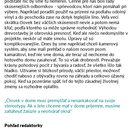
podstate nič by sme tu nemenili. Cenné pre nás boli rady
skúsenejších odborníkov - sprievodcov, ktorí nám pomáhali pri
výbere. Napríklad poradili použiť na prízemí na podlahu odolný
vinyl a do poschodia zase na dotyk teplejšie lino. Veľa vecí
skrátka človek bez väčších skúseností nevie a potom nemá
kľúč, podľa ktorého sa môže správne rozhodnúť. Výhodou
drevostavby je obrovská presnosť. Keď ale niečo nedomyslíte v
projekte, neskôr už máte smolu. Úpravy už sú
komplikovanejšie. Dnes by sme napríklad chceli kamerový
systém, aby sme mali prehľad o našom novom psom
kamarátovi, keď nie sme doma, ale teraz už nechceme do
hotového domu zasahovať. To sú však drobnosti. Prevažuje
krásny pohodový pocit z bývania a radosť, že všetko išlo tak
hladko. Užívame si blízkosť prírody, väčší priestor, možnosť
chodiť naboso z obývačky rovno na záhradu a celkovo úžasný
pokoj. Keď sa pozeráme späť, ísť do tejto zásadnej životnej
zmeny sa rozhodne oplatilo.
„Človek v dome musí premýšľať a nenaskakovať na svoje
stereotypy. Ak v lete chceme mať v dome príjemne, musíme
zatiahnuť žalúzie a neotvárať okná“
Pohľad redaktorky