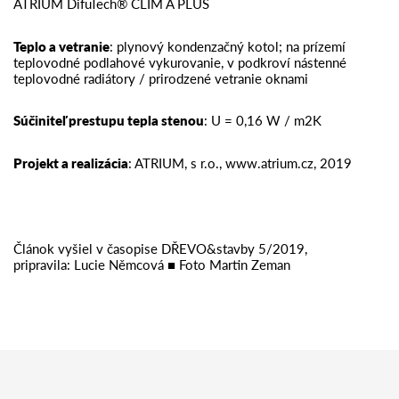
ATRIUM DifuTech® CLIM A PLUS
Teplo a vetranie
: plynový kondenzačný kotol; na prízemí
teplovodné podlahové vykurovanie, v podkroví nástenné
teplovodné radiátory / prirodzené vetranie oknami
Súčiniteľ prestupu tepla stenou
: U = 0,16 W / m2K
Projekt a realizácia
: ATRIUM, s r.o., www.atrium.cz, 2019
Článok vyšiel v časopise DŘEVO&stavby 5/2019,
pripravila: Lucie Němcová ■ Foto Martin Zeman