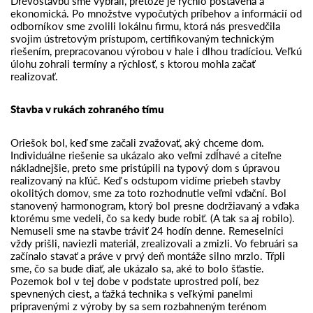
Drevostavbu sme vybrali, pretože je rýchlo postavená a
ekonomická. Po množstve vypočutých príbehov a informácií od
odborníkov sme zvolili lokálnu firmu, ktorá nás presvedčila
svojim ústretovým prístupom, certifikovaným technickým
riešením, prepracovanou výrobou v hale i dlhou tradíciou. Veľkú
úlohu zohrali termíny a rýchlosť, s ktorou mohla začať
realizovať.
Stavba v rukách zohraného tímu
Oriešok bol, keď sme začali zvažovať, aký chceme dom.
Individuálne riešenie sa ukázalo ako veľmi zdĺhavé a citeľne
nákladnejšie, preto sme pristúpili na typový dom s úpravou
realizovaný na kľúč. Keď s odstupom vidíme priebeh stavby
okolitých domov, sme za toto rozhodnutie veľmi vďační. Bol
stanovený harmonogram, ktorý bol presne dodržiavaný a vďaka
ktorému sme vedeli, čo sa kedy bude robiť. (A tak sa aj robilo).
Nemuseli sme na stavbe tráviť 24 hodín denne. Remeselníci
vždy prišli, naviezli materiál, zrealizovali a zmizli. Vo februári sa
začínalo stavať a práve v prvý deň montáže silno mrzlo. Tŕpli
sme, čo sa bude diať, ale ukázalo sa, aké to bolo šťastie.
P
ozemok bol v tej dobe v podstate uprostred polí, bez
spevnených ciest, a ťažká technika s veľkými panelmi
pripravenými z výroby by sa sem rozbahneným terénom