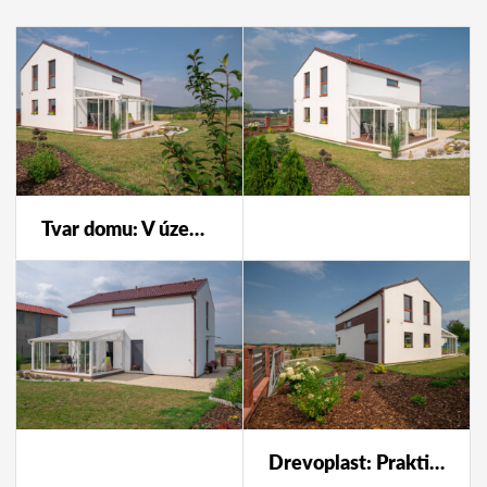
Tvar domu: V územnom pláne bola stanovená podmienka na maximálne jedno nadzemné podlažie a podkrovie. Podoba domu tým bola mierne obmedzená, ale zmenou sklonu strechy sa obmedzenie eliminovalo na minimum.
Drevoplast: Praktickou voľbou pre povrch terasy, ale aj časť fasády domu, sú kompozitné dosky vyrobené z dreva a polyméru. Materiál, ktorý sa vyznačuje veľkou odolnosťou a oslobodzuje obyvateľov z opakovaného natierania