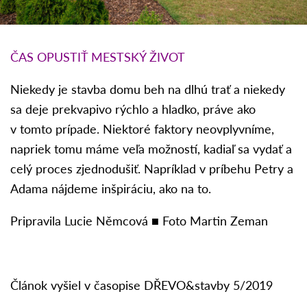
ČAS OPUSTIŤ MESTSKÝ ŽIVOT
Niekedy je stavba domu beh na dlhú trať a niekedy
sa deje prekvapivo rýchlo a hladko, práve ako
v tomto prípade. Niektoré faktory neovplyvníme,
napriek tomu máme veľa možností, kadiaľ sa vydať a
celý proces zjednodušiť. Napríklad v príbehu Petry a
Adama nájdeme inšpiráciu, ako na to.
Pripravila Lucie Němcová ■ Foto Martin Zeman
Článok vyšiel v časopise DŘEVO&stavby 5/2019