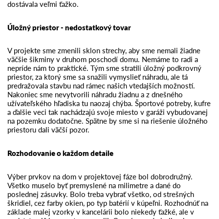
dostávala veľmi ťažko.
Úložný priestor - nedostatkový tovar
V projekte sme zmenili sklon strechy, aby sme nemali žiadne
väčšie šikminy v druhom poschodí domu. Nemáme to radi a
nepríde nám to praktické. Tým sme stratili úložný podkrovný
priestor, za ktorý sme sa snažili vymyslieť náhradu, ale tá
predražovala stavbu nad rámec našich vtedajších možností.
Nakoniec sme nevytvorili náhradu žiadnu a z dnešného
užívateľského hľadiska tu naozaj chýba. Športové potreby, kufre
a ďalšie veci tak nachádzajú svoje miesto v garáži vybudovanej
na pozemku dodatočne. Spätne by sme si na riešenie úložného
priestoru dali väčší pozor.
Rozhodovanie o každom detaile
Výber prvkov na dom v projektovej fáze bol dobrodružný.
Všetko muselo byť premyslené na milimetre a dané do
poslednej zásuvky. Bolo treba vybrať všetko, od strešných
škridiel, cez farby okien, po typ batérií v kúpeľni. Rozhodnúť na
základe malej vzorky v kancelárii bolo niekedy ťažké, ale v