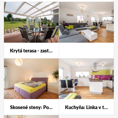
Krytá terasa - zastrešenie a posuvné presklenie chráni terasu pred nepriazňou počasia, ale zároveň poskytuje výhľad do okolia a záhrady. Jednotlivé diely bočných stien možno ponechať roztiahnuté, aby vzduch prúdil, alebo naopak zatiahnuté, keď je potrebná ochrana pred vetrom a dažďom
Skosené steny: Po úprave projektu sú v dome skosené steny iba minimálne, aby nikde neprekážali
Kuchyňa: Linka v tvare U je kompaktná a ukryje v sebe všetky potrebné funkcie, ktoré máte rýchlo po ruke