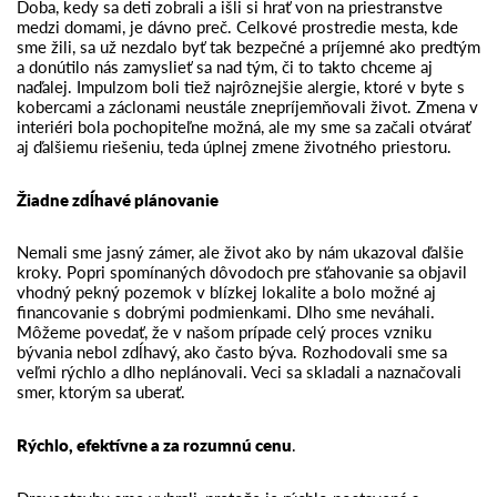
Doba, kedy sa deti zobrali a išli si hrať von na priestranstve
medzi domami, je dávno preč. Celkové prostredie mesta, kde
sme žili, sa už nezdalo byť tak bezpečné a príjemné ako predtým
a donútilo nás zamyslieť sa nad tým, či to takto chceme aj
naďalej. Impulzom boli tiež najrôznejšie alergie, ktoré v byte s
kobercami a záclonami neustále znepríjemňovali život. Zmena v
interiéri bola pochopiteľne možná, ale my sme sa začali otvárať
aj ďalšiemu riešeniu, teda úplnej zmene životného priestoru.
Žiadne zdĺhavé plánovanie
Nemali sme jasný zámer, ale život ako by nám ukazoval ďalšie
kroky. Popri spomínaných dôvodoch pre sťahovanie sa objavil
vhodný pekný pozemok v blízkej lokalite a bolo možné aj
financovanie s dobrými podmienkami. Dlho sme neváhali.
Môžeme povedať, že v našom prípade celý proces vzniku
bývania nebol zdĺhavý, ako často býva. Rozhodovali sme sa
veľmi rýchlo a dlho neplánovali. Veci sa skladali a naznačovali
smer, ktorým sa uberať.
Rýchlo, efektívne a za rozumnú cenu
.