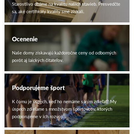
Starostlivo dbáme na kvalitu našich stavieb. Presvedčte
sa, aké certifikáty kvality sme získali.
Ocenenie
Naše domy získavajú každoročne ceny od odborných
porôt aj laických čitateľov.
Podporujeme šport
K čomu je úspech, keď ho nemáme s kým zdieľať? My
úspech zdieľame s množstvom športovcov, ktorých
podporujeme v ich rozvoji.