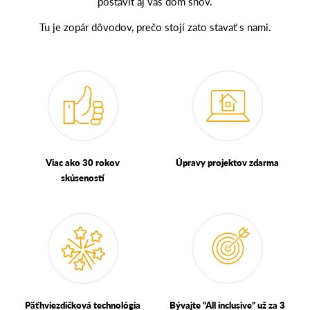
postaviť aj váš dom snov.
Tu je zopár dôvodov, prečo stojí zato stavať s nami.
Viac ako 30 rokov
Úpravy projektov zdarma
skúseností
Päťhviezdičková technológia
Bývajte “All inclusive” už za 3