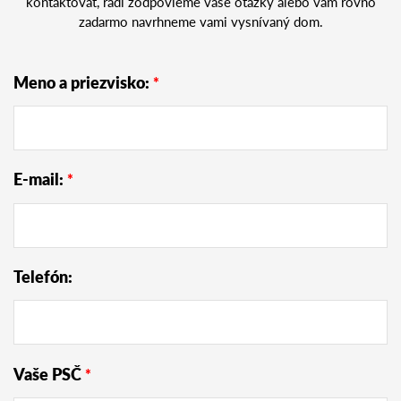
kontaktovať, radi zodpovieme vaše otázky alebo vám rovno
zadarmo navrhneme vami vysnívaný dom.
Meno a priezvisko:
*
E-mail:
*
Telefón:
Vaše PSČ
*