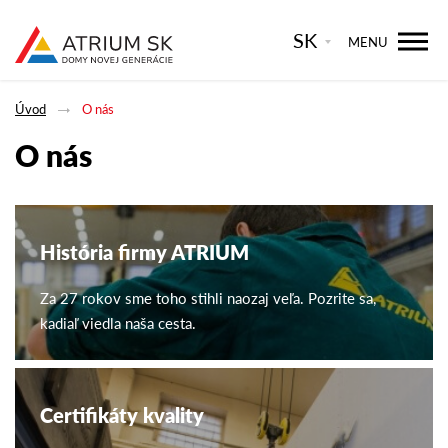
SK
MENU
Úvod
O nás
O nás
História firmy ATRIUM
Za 27 rokov sme toho stihli naozaj veľa. Pozrite sa,
kadiaľ viedla naša cesta.
Certifikáty kvality