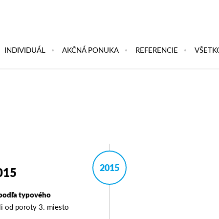
INDIVIDUÁL
AKČNÁ PONUKA
REFERENCIE
VŠETK
2015
015
podľa typového
li od poroty 3. miesto