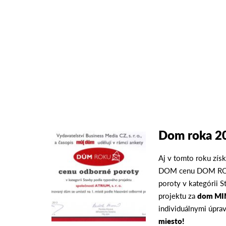
Dom roka 2
Aj v tomto roku zí
DOM cenu DOM RO
poroty v kategórii 
projektu za
dom MI
individuálnymi úpr
miesto!