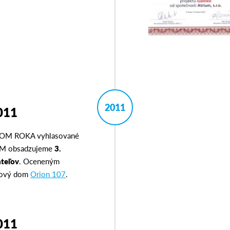
2011
011
 DOM ROKA vyhlasované
M obsadzujeme
3.
ateľov
. Oceneným
pový dom
Orion 107
.
011