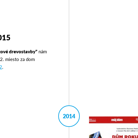
015
gové drevostavby”
nám
i 2. miesto za dom
2
.
2014