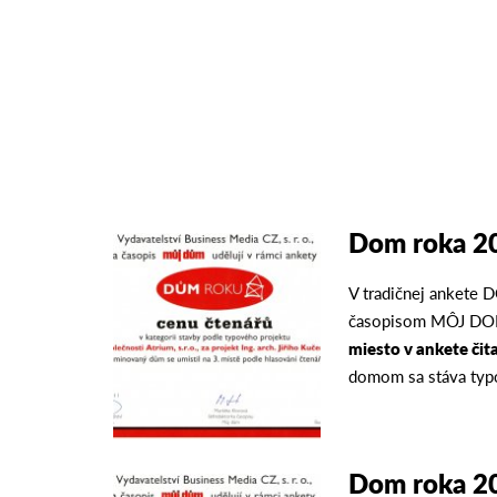
Dom roka 2
V tradičnej ankete
časopisom MÔJ DO
miesto v ankete čit
domom sa stáva ty
Dom roka 2