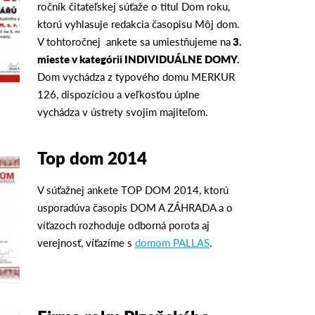
ročník čitateľskej súťaže o titul Dom roku,
ktorú vyhlasuje redakcia časopisu Môj dom.
V tohtoročnej ankete sa umiestňujeme na
3.
mieste v kategórii INDIVIDUÁLNE DOMY.
Dom vychádza z typového domu MERKUR
126, dispozíciou a veľkosťou úplne
vychádza v ústrety svojim majiteľom.
Top dom 2014
V súťažnej ankete TOP DOM 2014, ktorú
usporadúva časopis DOM A ZÁHRADA a o
víťazoch rozhoduje odborná porota aj
verejnosť, víťazíme s
domom PALLAS
.