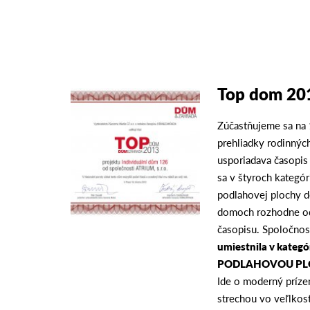
Top dom 20
Zúčastňujeme sa na 
prehliadky rodinnýc
usporiadava časopis
sa v štyroch kategór
podlahovej plochy 
domoch rozhodne odb
časopisu. Spoločno
umiestnila v kateg
PODLAHOVOU PL
Ide o moderný príz
strechou vo veľlkos