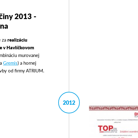
činy 2013 -
ana
e za
realizáciu
ie v Havlíčkovom
ombináciu murovanej
ma
Gremis
) a hornej
avby od firmy ATRIUM.
2012