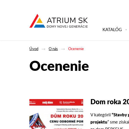
KATALÓG
Úvod
O nás
Ocenenie
Ocenenie
Dom roka 2
V kategórii
“Stavby 
projektu
” sme získa
za dom PERSEUS.