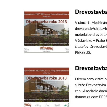
Drevostavba
V rámci 9. Medzinár
drevárenských stavie
meteriálov drevost
Výstavisku v Prahe 
čitateľov Drevosta
PERSEUS.
Drevostavba
Okrem ceny čitateľo
súťaže Drevostavba 
cenu Asociácie dod
domov za dom PER