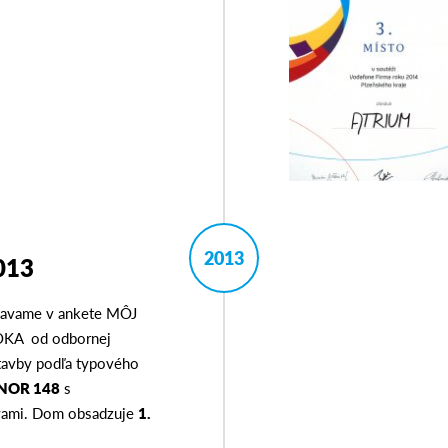
2013
013
skavame v ankete MÔJ
KA od odbornej
Stavby podľa typového
NOR 148
s
avami. Dom obsadzuje
1.