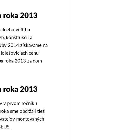
 roka 2013
odného veľtrhu
b, konštrukcií a
avby 2014 získavame na
Holešoviciach cenu
vba roka 2013 za dom
 roka 2013
v v prvom ročníku
roka sme obdržali tiež
ávateľov montovaných
SEUS.