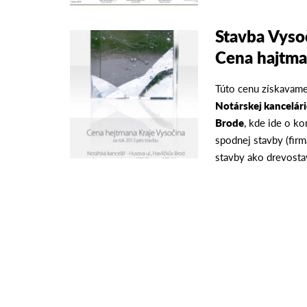
Stavba Vyso
Cena hajtm
Túto cenu získavam
Notárskej kancelár
Brode
, kde ide o k
spodnej stavby (fir
stavby ako drevost