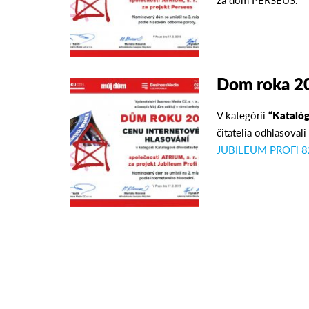
Dom roka 2
V kategórii
“Kataló
čitatelia odhlasoval
JUBILEUM PROFi 8