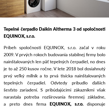
Tepelné čerpadlo Daikin Altherma 3 od spoločnosti
EQUINOX, s.r.o.
Príbeh spoločnosti EQUINOX, s.r.o. začal v roku
2009. V prvých rokoch budovania stabilnej firmy bolo
nainštalovaných len päť tepelných čerpadiel, no dnes
je to až 250 kusov ročne. V lete 2018 bol dosiahnutý
prvý veľký míľník a to prvá tisícka nainštalovaných
tepelných čerpadiel. Odvtedy pribudlo ďalších
šesťsto zariadení. S pribúdajúcimi zákazníkmi však
narastala potreba rozširovania firemnej základne,
a preto dnes firma
EQUINOX, s.r.o.
disponuje