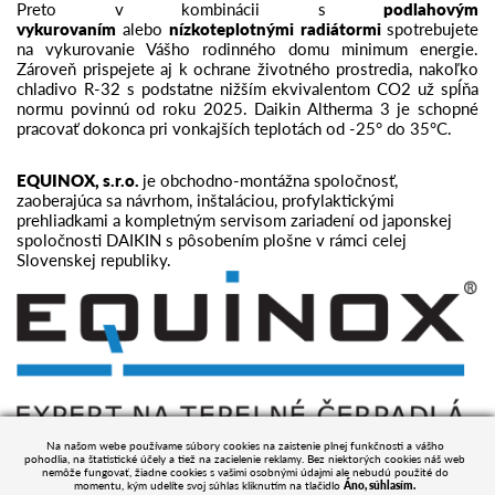
Preto v kombinácii s
podlahovým
vykurovaním
alebo
nízkoteplotnými radiátormi
spotrebujete
na vykurovanie Vášho rodinného domu minimum energie.
Zároveň prispejete aj k ochrane životného prostredia, nakoľko
chladivo R-32 s podstatne nižším ekvivalentom CO2 už spĺňa
normu povinnú od roku 2025. Daikin Altherma 3 je schopné
pracovať dokonca pri vonkajších teplotách od -25° do 35°C.
EQUINOX, s.r.o.
je obchodno-montážna spoločnosť,
zaoberajúca sa návrhom, inštaláciou, profylaktickými
prehliadkami a kompletným servisom zariadení od japonskej
spoločnosti DAIKIN s pôsobením plošne v rámci celej
Slovenskej republiky.
Na našom webe používame súbory cookies na zaistenie plnej funkčnosti a vášho
pohodlia, na štatistické účely a tiež na zacielenie reklamy. Bez niektorých cookies náš web
zdroj: EQUINOX, s.r.o.
nemôže fungovať, žiadne cookies s vašimi osobnými údajmi ale nebudú použité do
momentu, kým udelíte svoj súhlas kliknutím na tlačidlo
Áno, súhlasím.