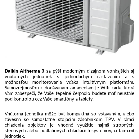
Daikin Altherma 3
sa pýši moderným dizajnom vonkajších aj
vnútorných jednotiek s jednoduchým nastavením a s
možnosťou monitorovania vďaka intuitívnym platformám.
Samozrejmosťou k dodávaným zariadeniam je Wifi karta, ktorá
Vám zabezpečí, že Vaše tepelné čerpadlo budete mať neustále
pod kontrolou cez Vaše smartfóny a tablety.
Vnútorná jednotka môže byť kompaktná so vstavaným, alebo
závesná so samostatne stojacim zásobníkom TPV. V rámci
chladenia objektov je vhodné využitie najmä stropných,
stenových alebo podlahových chladiacich systémov, či fan-coil
jednotiek.