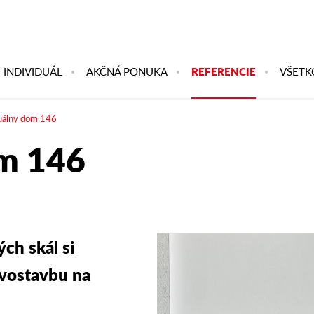
INDIVIDUÁL
AKČNÁ PONUKA
REFERENCIE
VŠETK
duálny dom 146
om 146
ch skál si
evostavbu na