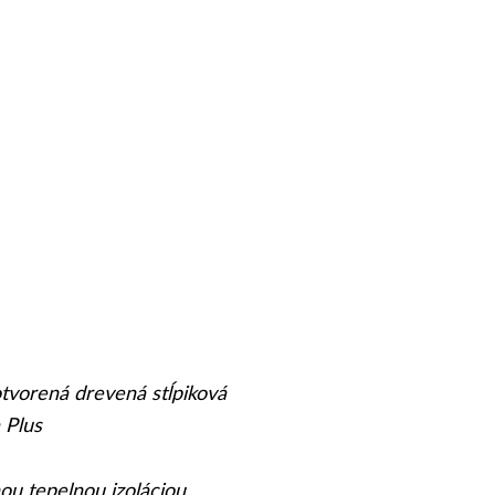
tvorená drevená stĺpiková
 Plus
ou tepelnou izoláciou