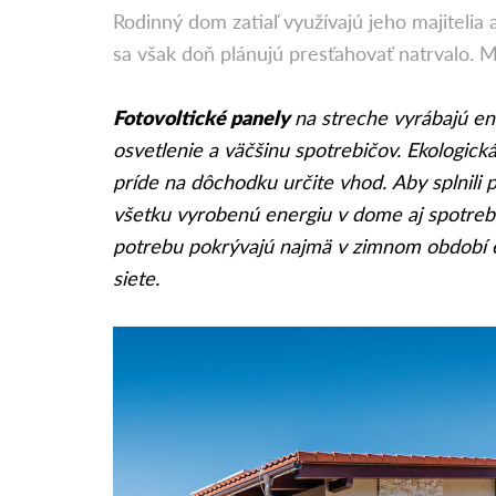
Rodinný dom zatiaľ využívajú jeho majitelia
sa však doň plánujú presťahovať natrvalo. 
Fotovoltické panely
na streche vyrábajú en
osvetlenie a väčšinu spotrebičov. Ekologick
príde na dôchodku určite vhod. Aby splnili
všetku vyrobenú energiu v dome aj spotrebu
potrebu pokrývajú najmä v zimnom období e
siete.
​