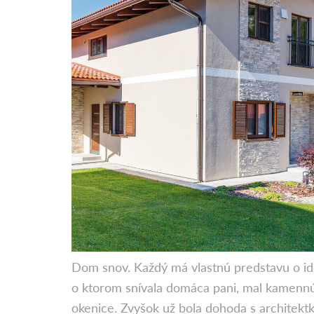
Dom snov. Každý má vlastnú predstavu o i
o ktorom snívala domáca pani, mal kamenn
okenice. Zvyšok už bola dohoda s architektk