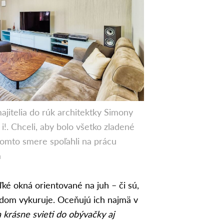
majitelia do rúk architektky Simony
i!. Chceli, aby bolo všetko zladené
 tomto smere spoľahli na prácu
a
ké okná orientované na juh – či sú,
 dom vykuruje. Oceňujú ich najmä v
a krásne svieti do obývačky aj