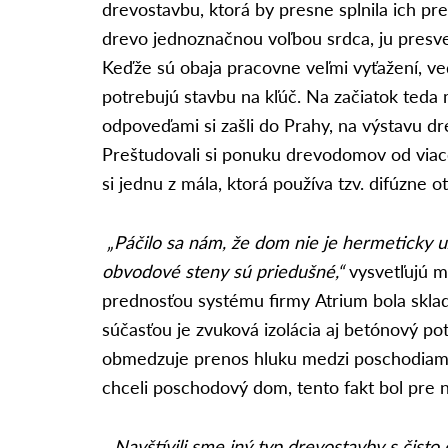
drevostavbu, ktorá by presne splnila ich pr
drevo jednoznačnou voľbou srdca, ju presve
Keďže sú obaja pracovne veľmi vyťažení, ved
potrebujú stavbu na kľúč. Na začiatok teda m
odpoveďami si zašli do Prahy, na výstavu dr
Preštudovali si ponuku drevodomov od viace
si jednu z mála, ktorá používa tzv. difúzne 
„Páčilo sa nám, že dom nie je hermeticky u
obvodové steny sú priedušné,“
vysvetľujú ma
prednosťou systému firmy Atrium bola sklad
súčasťou je zvuková izolácia aj betónový pot
obmedzuje prenos hluku medzi poschodiami
chceli poschodový dom, tento fakt bol pre ni
„Navštívili sme iný typ drevostavby s čist