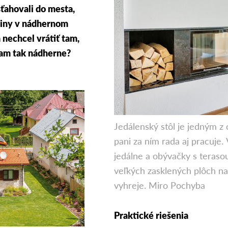
sťahovali do mesta,
ediny v nádhernom
 nechcel vrátiť tam,
 tam tak nádherne?
Jedálenský stôl je jedným 
pani za ním rada aj pracuje.
jedálne a obývačky s terasou
veľkých zasklených plôch na
vyhreje. Miro Pochyba
Praktické riešenia