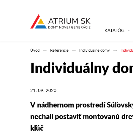
KATALÓG
Úvod
Referencie
Individuálne domy
Indivi
Individuálny d
21. 09. 2020
V nádhernom prostredí Súľovský
nechali postaviť montovanú dr
kľúč