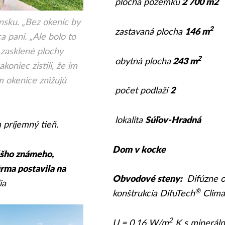
plocha pozemku
2 700 m2
iansku. „Bez okeníc by
2
zastavaná plocha
146 m
 pani. „Ale bolo to
 zasklené plochy
2
obytná plocha
243 m
koniec zistili, že im
m okenice znižujú
počet podlaží
2
lokalita
Súľov-Hradná
 príjemný tieň.
Dom v kocke
ášho známeho,
irma postavila na
Obvodové steny:
Difúzne o
ia
®
konštrukcia DifuTech
Clima
2
U = 0,16 W/m
K s mineráln