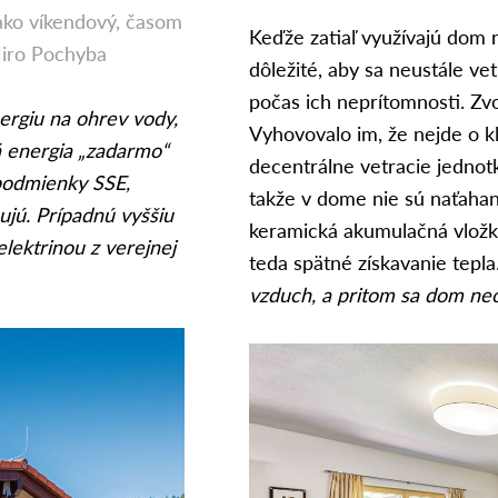
 ako víkendový, časom
Keďže zatiaľ využívajú dom n
Miro Pochyba
dôležité, aby sa neustále ve
počas ich neprítomnosti. Zvo
ergiu na ohrev vody,
Vyhovovalo im, že nejde o kl
á energia „zadarmo“
decentrálne vetracie jedno
 podmienky SSE,
takže v dome nie sú naťaha
jú. Prípadnú vyššiu
keramická akumulačná vložk
lektrinou z verejnej
teda spätné získavanie tepla
vzduch, a pritom sa dom ne