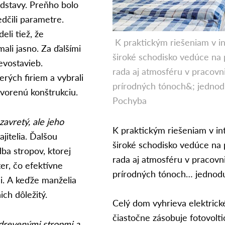
edstavy. Preňho bolo
dčili parametre.
eli tiež, že
K praktickým riešeniam v inte
ali jasno. Za ďalšími
široké schodisko vedúce na
evostavieb.
rada aj atmosféru v pracovni
rých firiem a vybrali
prírodných tónoch&; jednod
otvorenú konštrukciu.
Pochyba
zavretý, ale jeho
K praktickým riešeniam v inte
jitelia. Ďalšou
široké schodisko vedúce na
ba stropov, ktorej
rada aj atmosféru v pracovni
er, čo efektívne
prírodných tónoch… jednodu
. A keďže manželia
ch dôležitý.
Celý dom vyhrieva elektrick
čiastočne zásobuje fotovolti
o drevenými stropmi a