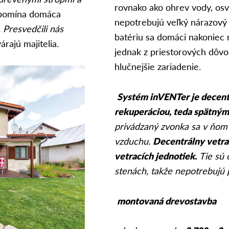
rovnako ako ohrev vody, osv
pomína domáca
nepotrebujú veľký nárazový p
 Presvedčili nás
batériu sa domáci nakoniec 
árajú majitelia.
jednak z priestorových dôvod
hlučnejšie zariadenie.
Systém inVENTer je decentr
rekuperáciou, teda spätným
privádzaný zvonka sa v ňom
vzduchu.
Decentrálny vetra
vetracích jednotiek.
Tie sú
stenách, takže nepotrebujú
montovaná drevostavba