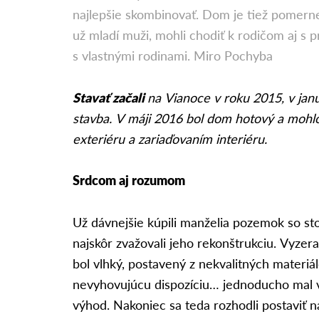
najlepšie skombinovať. Dom je tiež pomerne 
už mladí muži, mohli chodiť k rodičom aj s p
s vlastnými rodinami. Miro Pochyba
Stavať začali
na Vianoce v roku 2015, v janu
stavba. V máji 2016 bol dom hotový a mohlo
exteriéru a zariaďovaním interiéru.
Srdcom aj rozumom
Už dávnejšie kúpili manželia pozemok so 
najskôr zvažovali jeho rekonštrukciu. Vyzera
bol vlhký, postavený z nekvalitných materiál
nevyhovujúcu dispozíciu… jednoducho mal 
výhod. Nakoniec sa teda rozhodli postaviť 