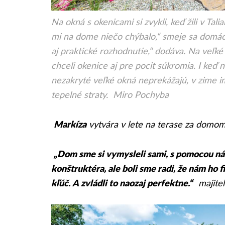
Na okná s okenicami si zvykli, keď žili v Tal
mi na dome niečo chýbalo,“ smeje sa domáca
aj praktické rozhodnutie,“ dodáva. Na veľké
chceli okenice aj pre pocit súkromia. I keď na
nezakryté veľké okná neprekážajú, v zime i
tepelné straty. Miro Pochyba
Markíza
vytvára v lete na terase za domom
„Dom sme si vymysleli sami, s pomocou n
konštruktéra, ale boli sme radi, že nám ho f
kľúč. A zvládli to naozaj perfektne.“
majitel