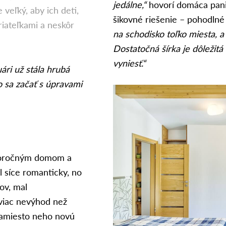
jedálne,“
hovorí domáca pani,
veľký, aby ich deti,
šikovné riešenie – pohodlné 
riateľkami a neskôr
na schodisko toľko miesta, a
Dostatočná šírka je dôležitá
vyniesť.“
ári už stála hrubá
 sa začať s úpravami
storočným domom a
l síce romanticky, no
ov, mal
viac nevýhod než
namiesto neho novú