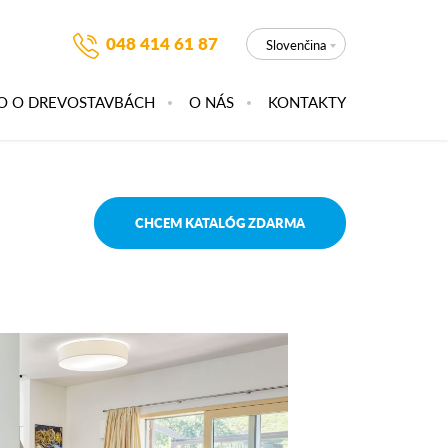
048 414 61 87
Slovenčina
O O DREVOSTAVBÁCH
O NÁS
KONTAKTY
CHCEM KATALÓG ZDARMA