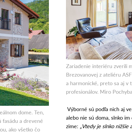
Zariadenie interiéru zverili 
Brezovanovej z ateliéru ASF 
a harmonické, preto sa aj v
profesionálov. Miro Pochyb
Výborné sú podľa nich aj veľ
deálnom dome. Ten,
alebo nie sú doma, slnko im
ú fasádu a drevené
zime:
„Vtedy je slnko nižšie 
ou, ako všetko čo