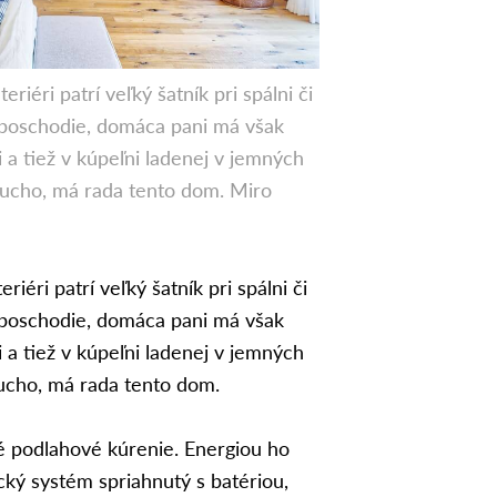
riéri patrí veľký šatník pri spálni či
 poschodie, domáca pani má však
 a tiež v kúpeľni ladenej v jemných
ucho, má rada tento dom. Miro
riéri patrí veľký šatník pri spálni či
 poschodie, domáca pani má však
 a tiež v kúpeľni ladenej v jemných
cho, má rada tento dom.
é podlahové kúrenie. Energiou ho
cký systém spriahnutý s batériou,