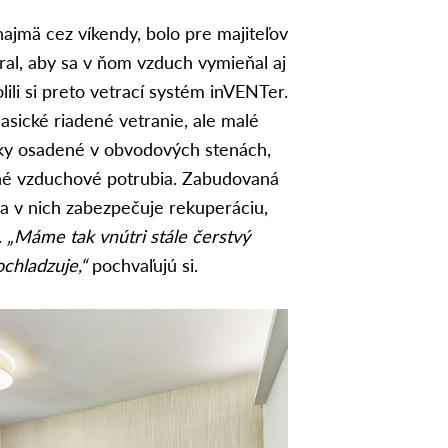
ajmä cez víkendy, bolo pre majiteľov
tral, aby sa v ňom vzduch vymieňal aj
lili si preto vetrací systém inVENTer.
asické riadené vetranie, ale malé
tky osadené v obvodových stenách,
né vzduchové potrubia. Zabudovaná
a v nich zabezpečuje rekuperáciu,
.
„Máme tak vnútri stále čerstvý
ochladzuje,“
pochvaľujú si.