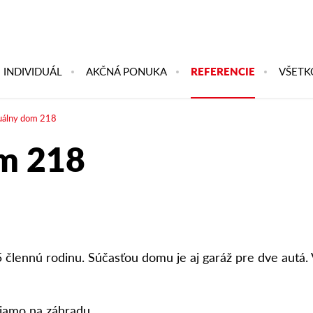
INDIVIDUÁL
AKČNÁ PONUKA
REFERENCIE
VŠETK
duálny dom 218
om 218
 člennú rodinu. Súčasťou domu je aj
garáž pre dve autá
.
 piamo na záhradu.