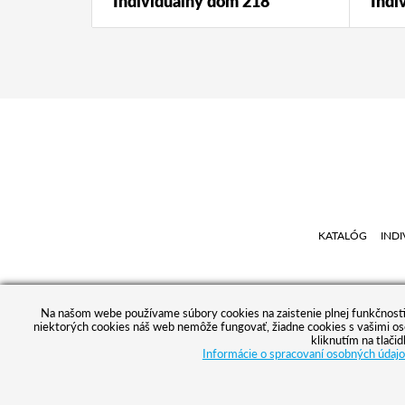
Individuálny dom 218
Indi
KATALÓG
INDI
Na našom webe používame súbory cookies na zaistenie plnej funkčnosti a 
niektorých cookies náš web nemôže fungovať, žiadne cookies s vašimi o
kliknutím na tlači
Informácie o spracovaní osobných údaj
© 2026 A T R I U M , s. r. o.