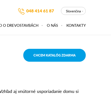
048 414 61 87
Slovenčina
O O DREVOSTAVBÁCH
O NÁS
KONTAKTY
CHCEM KATALÓG ZDARMA
 Vzhľad aj vnútorné usporiadanie domu si