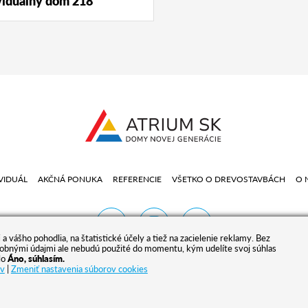
viduálny dom 218
VIDUÁL
AKČNÁ PONUKA
REFERENCIE
VŠETKO O DREVOSTAVBÁCH
O 
vášho pohodlia, na štatistické účely a tiež na zacielenie reklamy. Bez
sobnými údajmi ale nebudú použité do momentu, kým udelíte svoj súhlas
dlo
Áno, súhlasím.
ov
|
Zmeniť nastavenia súborov cookies