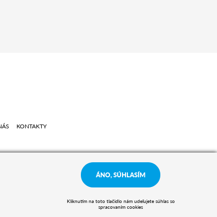
NÁS
KONTAKTY
ÁNO, SÚHLASÍM
Kliknutím na toto tlačidlo nám udeľujete súhlas so
spracovaním cookies