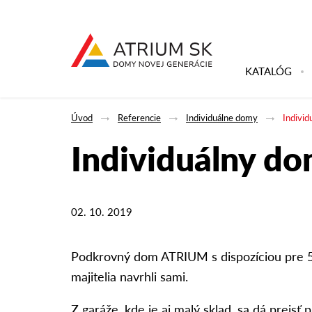
KATALÓG
Úvod
Referencie
Individuálne domy
Indivi
Individuálny d
02. 10. 2019
Podkrovný dom ATRIUM s dispozíciou pre 5
majitelia navrhli sami.
Z garáže, kde je aj malý sklad, sa dá prejsť