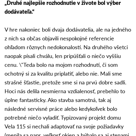
„Druhé najlepšie rozhodnutie v živote bol výber
dodávateľa.“
V hre nakoniec boli dvaja dodávatelia, ale na jedného
z nich sa občas objavili nespokojné referencie
ohľadom rôznych nedokonalostí. Na druhého všetci
naopak písali chválu, len pripúšťali o niečo vyššiu
cenu. \"Teda bolo na mojom rozhodnutí, či som
ochotný si za kvalitu priplatiť, alebo nie. Mali sme
strašné šťastie, pretože sme si na prvú dobre sadli.
Hoci nás delila nesmierna vzdialenosť, prebehlo to
úplne fantasticky. Ako stavba samotná, tak aj
následné servisné práce alebo kedykoľvek bolo
potrebné niečo vyladiť. Typizovaný projekt domu
Vela 115 si nechali adaptovať na svoje požiadavky
(menila sa napr. veľkosť okien a hýbalo sa aj stenami,