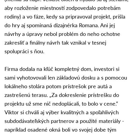
aby rozloženie miestností zodpovedalo potrebám
rodiny) a vo fáze, kedy sa pripravoval projekt, prišla
do hry aj spomínaná dizajnérka Romana. Ani jej
návrhy a úpravy nebol problém do neho ochotne
zakresliť a finálny návrh tak vznikal v tesnej
spolupráci s ňou.
Firma dodala na kľúč kompletný dom, investori si
sami vyhotovovali len základovú dosku a s pomocou
lokálneho stolára potom prístrešok pre autá a
zastrešenú terasu. „Za dokreslenie prístrešku do
projektu už sme nič nedoplácali, to bolo v cene.“
Viktor si chváli aj výber kvalitných a spoľahlivých
subdodávateľských partnerov a použité materiály -
napríklad osadené okná boli vo svojej dobe tým