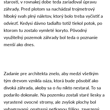
starosti, v rovnakej dobe teda zariaďoval úpravu
záhrady. Pred plotom sa nachádzal trojmetrový
hlboký svah plný náletov, ktorý bolo treba vyčistiť a
odviezť. Kedysi dávno tadiaľto totiž tiekol potok, po
ktorom tu zostalo vymleté ​​koryto. Pôvodný
využiteľný pozemok záhrady bol teda o poznanie
menší ako dnes.
Zadanie pre architekta znelo, aby medzi všetkým
tým drevom vznikla oáza, ktorá bude pôsobiť ako
divoká záhrada, akoby sa o ňu nikto nestaral. To sa
podarilo dokonale. Na pozemku zostali staré liesky a
vyrastené ovocné stromy, ale zvyšok plochy bol
vybagrovaný, opatrený netkanou fóliou, zavezený