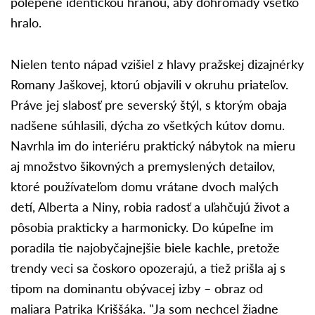
polepené identickou hranou, aby dohromady všetko
hralo.
Nielen tento nápad vzišiel z hlavy pražskej dizajnérky
Romany Jaškovej, ktorú objavili v okruhu priateľov.
Práve jej slabosť pre severský štýl, s ktorým obaja
nadšene súhlasili, dýcha zo všetkých kútov domu.
Navrhla im do interiéru praktický nábytok na mieru
aj množstvo šikovných a premyslených detailov,
ktoré používateľom domu vrátane dvoch malých
detí, Alberta a Niny, robia radosť a uľahčujú život a
pôsobia prakticky a harmonicky. Do kúpeľne im
poradila tie najobyčajnejšie biele kachle, pretože
trendy veci sa čoskoro opozerajú, a tiež prišla aj s
tipom na dominantu obývacej izby – obraz od
maliara Patrika Kriššáka. "Ja som nechcel žiadne