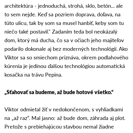
architektúra - jednoduchá, strohá, sklo, betón... ale
to sem nejde. Keď sa pozriem doprava, doľava, na
túto ulicu, tak by som sa musel hanbiť, keby som tu
niečo také postavil." Zadaním teda bol neokázalý
dom, ktorý má ducha, čo sa v očiach jeho majiteľov
podarilo dokonale aj bez moderných technológií. Ako
Viktor sa so smiechom priznáva, okrem podlahového
kúrenia je jedinou ďalšou technológiou automatická
kosačka na trávu Pepina.
„Sťahovať sa budeme, až bude hotové všetko.“
Viktor odmietal žiť v nedokončenom, s vyhliadkami
na „až raz“. Mal jasno: až bude dom, záhrada aj plot.
Pretože s prebiehajúcou stavbou nemal žiadne