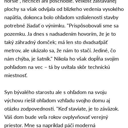
horšie“, nechcel ani poschodie. Veľkosť zastavanej
plochy sa však odvíjala od blízkeho vedenia vysokého
napätia, dokonca bolo ohľadom vzdialenosti stavby
potrebné žiadať o výnimku. "Prispôsobovali sme sa
pozemku. Ja dnes s nadsadením hovorím, že je to
taký záhradný domček; má len sto dvadsaťpäť
metrov, ale ukázalo sa, že nám to stačí. Jediné, čo
nám chýba, je šatník." Nikola ho však dopĺňa svojim
pohľadom na vec – tá by uvítala skôr technickú
miestnosť.
Syn bývalého starostu ale s ohľadom na svoju
výchovu riešil ohľadom vzhľadu svojho domu aj
otázku zodpovednosti. "Keď staviate, je to záväzok.
Váš dom bude veľa rokov ovplyvňovať verejný
priestor. Mne sa napríklad páči moderná