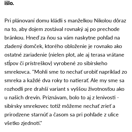
išlo.
Pri plánovaní domu kládli s manželkou Nikolou dôraz
na to, aby dojem zostával rovnaký aj po prechode
bránkou. Hneď za ňou sa vám naskytne pohľad na
zladený domček, ktorého obloženie je rovnako ako
ostatné zariadenie (nielen plot, ale aj terasa vrátane
stĺpov či prístreškov) vyrobené zo sibírskeho
smrekovca. "Mohli sme to nechať urobiť napríklad zo
smreka a každé dva roky to natierať. Ale my sme sa
rozhodli pre drahší variant s vyššou životnosťou ako
u našich drevín. Priznávam, bolo to aj z lenivosti -
sibírsky smrekovec totiž môžeme nechať zrieť a
prirodzene starnúť a časom sa pri pohľade z ulice
všetko zjednotí."