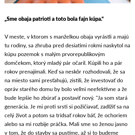
„Sme obaja patrioti a toto bola fajn kúpa.“
V meste, v ktorom s manželkou obaja vyrástli a majú
tu rodiny, sa zhruba pred desiatimi rokmi naskytol na
kúpu pozemok s malým prvorepublikovým
domčekom, ktorý mladý pár očaril. Kúpili ho a pár
rokov prenajímali. Keď sa neskôr rozhodovali, že sa
na miesto sami presťahujú, zistili, že investovať do
opráv starého domu by bolo veľmi neefektívne a že
bude lepšie ho zbúrať a postaviť nový. "Ja som stará
generácia. Je mi proti srsti si požičiavať, zadlžiť sa na
celý život a potom sa tridsať rokov báť, že ochoriem
alebo sa mi rozbije práčka. Mali sme so ženou jasno
v tom, že do stavby sa pustíme, až si to budeme