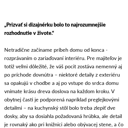
„Prizvať si dizajnérku bolo to najrozumnejšie
rozhodnutie v živote.“
Netradične začíname príbeh domu od konca -
rozprávaním o zariaďovaní interiéru. Pre majiteľov je
totiž veľmi dôležité, že váš pocit zostáva nemenný aj
po príchode dovnútra – niektoré detaily z exteriéru
sa opakujú v chodbe a aj po vstupe do srdca domu
vnímate krásu dreva doslova na každom kroku. V
obytnej časti je podporená napríklad preglejkovými
detailmi – na kuchynský stôl bolo treba zlepiť dve
dosky, aby sa dosiahla požadovaná hrúbka, ale detail
je rovnaký ako pri knižnici alebo obývacej stene, a čo