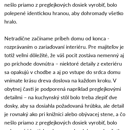
nešlo priamo z preglejkových dosiek vyrobiť, bolo
polepené identickou hranou, aby dohromady všetko
hralo.
Netradične začíname príbeh domu od konca -
rozprávaním o zariaďovaní interiéru. Pre majiteľov je
totiž veľmi dôležité, že váš pocit zostáva nemenný aj
po príchode dovnútra – niektoré detaily z exteriéru
sa opakujú v chodbe a aj po vstupe do srdca domu
vnímate krásu dreva doslova na každom kroku. V
obytnej časti je podporená napríklad preglejkovými
detailmi – na kuchynský stôl bolo treba zlepiť dve
dosky, aby sa dosiahla požadovaná hrúbka, ale detail
je rovnaký ako pri knižnici alebo obývacej stene, a čo
nešlo priamo z preglejkových dosiek vyrobiť, bolo