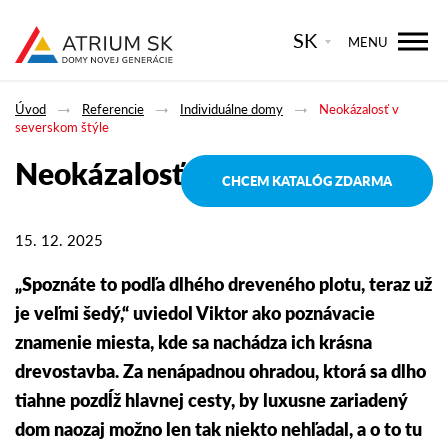
SK
MENU
Úvod
Referencie
Individuálne domy
Neokázalosť v
severskom štýle
Neokázalosť v severskom štýle
CHCEM KATALÓG ZDARMA
15. 12. 2025
„Spoznáte to podľa dlhého dreveného plotu, teraz už
je veľmi šedý,“ uviedol Viktor ako poznávacie
znamenie miesta, kde sa nachádza ich krásna
drevostavba. Za nenápadnou ohradou, ktorá sa dlho
tiahne pozdĺž hlavnej cesty, by luxusne zariadený
dom naozaj možno len tak niekto nehľadal, a o to tu