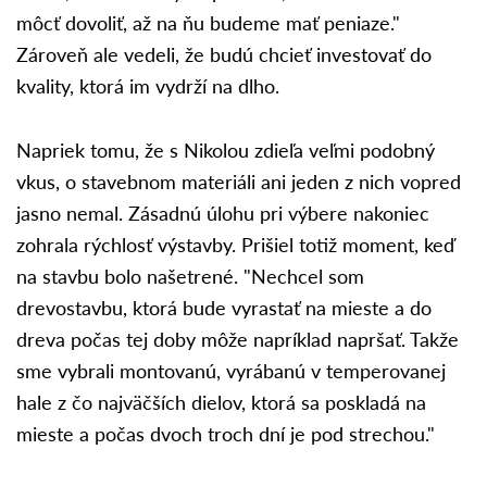
môcť dovoliť, až na ňu budeme mať peniaze."
Zároveň ale vedeli, že budú chcieť investovať do
kvality, ktorá im vydrží na dlho.
Napriek tomu, že s Nikolou zdieľa veľmi podobný
vkus, o stavebnom materiáli ani jeden z nich vopred
jasno nemal. Zásadnú úlohu pri výbere nakoniec
zohrala rýchlosť výstavby. Prišiel totiž moment, keď
na stavbu bolo našetrené. "Nechcel som
drevostavbu, ktorá bude vyrastať na mieste a do
dreva počas tej doby môže napríklad napršať. Takže
sme vybrali montovanú, vyrábanú v temperovanej
hale z čo najväčších dielov, ktorá sa poskladá na
mieste a počas dvoch troch dní je pod strechou."