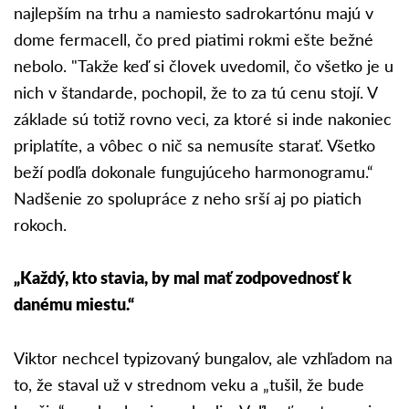
najlepším na trhu a namiesto sadrokartónu majú v
dome fermacell, čo pred piatimi rokmi ešte bežné
nebolo. "Takže keď si človek uvedomil, čo všetko je u
nich v štandarde, pochopil, že to za tú cenu stojí. V
základe sú totiž rovno veci, za ktoré si inde nakoniec
priplatíte, a vôbec o nič sa nemusíte starať. Všetko
beží podľa dokonale fungujúceho harmonogramu.“
Nadšenie zo spolupráce z neho srší aj po piatich
rokoch.
„Každý, kto stavia, by mal mať zodpovednosť k
danému miestu.“
Viktor nechcel typizovaný bungalov, ale vzhľadom na
to, že staval už v strednom veku a „tušil, že bude