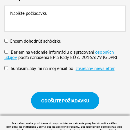
Chcem dohodnúť schôdzku
Beriem na vedomie informáciu o spracovaní
osobných
údajov
podľa nariadenia EP a Rady EÚ č. 2016/679 (GDPR)
Súhlasím, aby mi na môj email bol
zasielaný newsletter
ODOŠLITE POŽIADAVKU
Na našom webe používame súbory cookies na zaistenie plnej funkčnosti a vášho
pohodlia, na štatistické účely a tiež na zacielenie reklamy. Bez niektorých cookies náš web