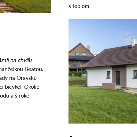
s teplom.
zali na chvíľu
manželkou Beatou.
ľady na Oravskú
i bicykel. Okolie
rodu a široké