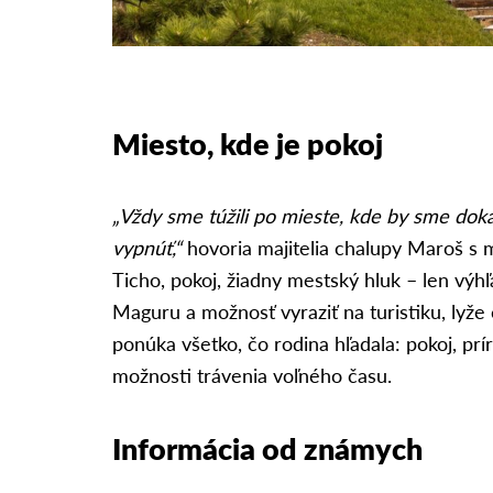
Miesto, kde je pokoj
„Vždy sme túžili po mieste, kde by sme doká
vypnúť,“
hovoria majitelia chalupy Maroš s 
Ticho, pokoj, žiadny mestský hluk – len výh
Maguru a možnosť vyraziť na turistiku, lyže č
ponúka všetko, čo rodina hľadala: pokoj, prí
možnosti trávenia voľného času.
Informácia od známych