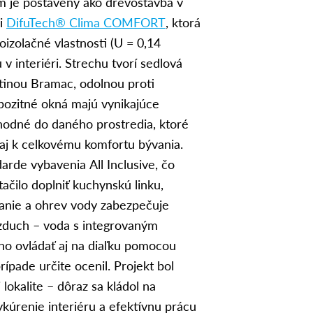
m je postavený ako drevostavba v
ii
DifuTech® Clima COMFORT
, ktorá
izolačné vlastnosti (U = 0,14
 interiéri. Strechu tvorí sedlová
tinou Bramac, odolnou proti
zitné okná majú vynikajúce
vhodné do daného prostredia, ktoré
 aj k celkovému komfortu bývania.
arde vybavenia All Inclusive, čo
ačilo doplniť kuchynskú linku,
vanie a ohrev vody zabezpečuje
zduch – voda s integrovaným
o ovládať aj na diaľku pomocou
prípade určite ocenil. Projekt bol
lokalite – dôraz sa kládol na
ykúrenie interiéru a efektívnu prácu