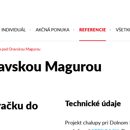
INDIVIDUÁL
AKČNÁ PONUKA
REFERENCIE
VŠETK
a pod Oravskou Magurou
ravskou Magurou
Technické údaje
vačku do
Projekt chalupy pri Dolnom 