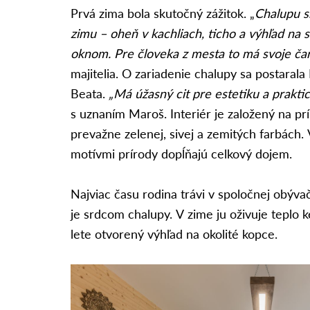
Prvá zima bola skutočný zážitok. „
Chalupu s
zimu – oheň v kachliach, ticho a výhľad na s
oknom. Pre človeka z mesta to má svoje čar
majitelia. O zariadenie chalupy sa postara
Beata.
„Má úžasný cit pre estetiku a praktic
s uznaním Maroš. Interiér je založený na p
prevažne zelenej, sivej a zemitých farbách. V
motívmi prírody dopĺňajú celkový dojem.
Najviac času rodina trávi v spoločnej obýva
je srdcom chalupy. V zime ju oživuje teplo k
lete otvorený výhľad na okolité kopce.