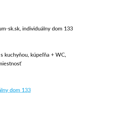
m-sk.sk, individuálny dom 133
 s kuchyňou, kúpeľňa + WC,
miestnosť
uálny dom 133