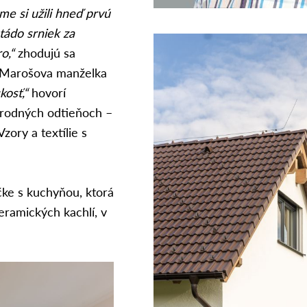
me si užili hneď prvú
tádo srniek za
o,“
zhodujú sa
la Marošova manželka
kosť,“
hovorí
rírodných odtieňoch –
zory a textílie s
čke s kuchyňou, ktorá
eramických kachlí, v