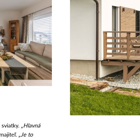
 sviatky.
„Hlavná
majiteľ.
„Je to