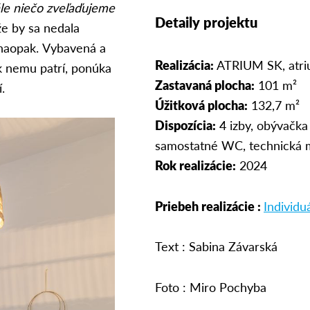
le niečo zveľaďujeme
Detaily projektu
e by sa nedala
e naopak. Vybavená a
Realizácia:
ATRIUM SK, atriu
k nemu patrí, ponúka
Zastavaná plocha:
101 m²
.
Úžitková plocha:
132,7 m²
Dispozícia:
4 izby, obývačka
samostatné WC, technická 
Rok realizácie:
2024
Priebeh realizácie :
Individ
Text : Sabina Závarská
Foto : Miro Pochyba