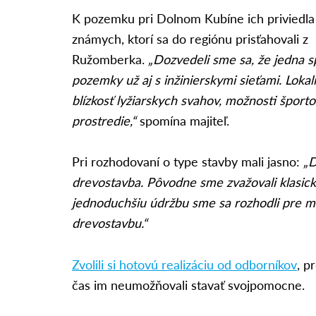
K pozemku pri Dolnom Kubíne ich priviedla
známych, ktorí sa do regiónu prisťahovali z
Ružomberka.
„Dozvedeli sme sa, že jedna 
pozemky už aj s inžinierskymi sieťami. Lokali
blízkosť lyžiarskych svahov, možnosti šport
prostredie,“
spomína majiteľ.
Pri rozhodovaní o type stavby mali jasno:
„D
drevostavba. Pôvodne sme zvažovali klasick
jednoduchšiu údržbu sme sa rozhodli pre 
drevostavbu.“
Zvolili si hotovú realizáciu od odborníkov
, p
čas im neumožňovali stavať svojpomocne.