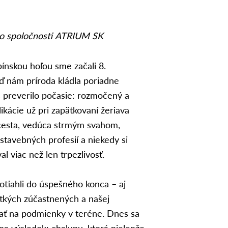
zo spoločnosti ATRIUM SK
ínskou hoľou sme začali 8.
ď nám príroda kládla poriadne
 preverilo počasie: rozmočený a
ikácie už pri zapätkovaní žeriava
cesta, vedúca strmým svahom,
stavebných profesií a niekedy si
 viac než len trpezlivosť.
tiahli do úspešného konca – aj
etkých zúčastnených a našej
vať na podmienky v teréne. Dnes sa
a výsledok: chalupu, ktorá nielenže