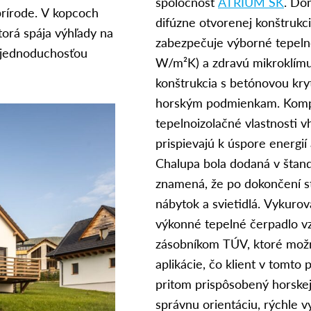
spoločnosť
ATRIUM SK
. Do
 prírode. V kopcoch
difúzne otvorenej konštrukc
torá spája výhľady na
zabezpečuje výborné tepelno
 jednoduchosťou
W/m²K) a zdravú mikroklímu v
konštrukcia s betónovou kry
horským podmienkam. Kompo
tepelnoizolačné vlastnosti 
prispievajú k úspore energií
Chalupa bola dodaná v štand
znamená, že po dokončení st
nábytok a svietidlá. Vykuro
výkonné tepelné čerpadlo v
zásobníkom TÚV, ktoré možn
aplikácie, čo klient v tomto 
pritom prispôsobený horskej 
správnu orientáciu, rýchle v