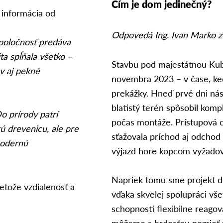
Čím je dom jedinečný?
 informácia od
Odpovedá Ing. Ivan Marko 
spoločnosť predáva
ta spĺňala všetko –
Stavbu pod majestátnou Kub
ov aj pekné
novembra 2023 – v čase, ke
prekážky. Hneď prvé dni nás
blatistý terén spôsobil kompl
o prírody patrí
počas montáže. Prístupová 
ú drevenicu, ale pre
sťažovala príchod aj odchod 
modernú
výjazd hore kopcom vyžadoval
Napriek tomu sme projekt do
retože vzdialenosť a
vďaka skvelej spolupráci vš
schopnosti flexibilne reago
môžeme s hrdosťou pozrieť n