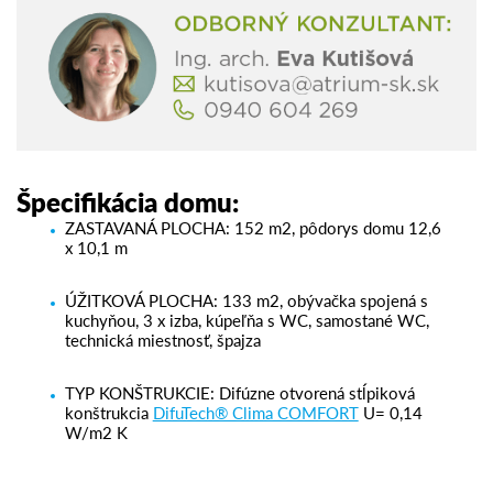
Špecifikácia domu
:
ZASTAVANÁ PLOCHA
: 152 m2, pôdorys domu 12,6
x 10,1 m
ÚŽITKOVÁ PLOCHA
: 133 m2, obývačka spojená s
kuchyňou, 3 x izba, kúpeľňa s WC, samostané WC,
technická miestnosť, špajza
TYP KONŠTRUKCIE
:
Difúzne otvorená stĺpiková
konštrukcia
DifuTech® Clima COMFORT
U= 0,14
W/m
2
K