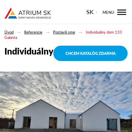
SK
MENU
Úvod
Referencie
Postavili sme
Individuálny dom 133
Galanta
Individuálny dom 133 Galanta
CHCEM KATALÓG ZDARMA