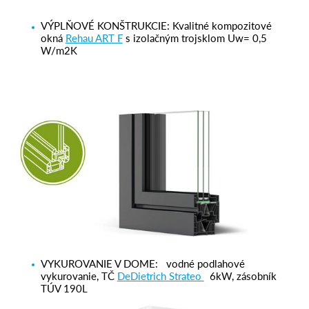
VÝPLŇOVÉ KONŠTRUKCIE
:
Kvalitné kompozitové
okná
Rehau ART F
s izolačným trojsklom U
w
= 0,5
W/m
2
K
VYKUROVANIE V DOME
:
vodné podlahové
vykurovanie, TČ
DeDietrich Strateo
6kW, zásobník
TÚV 190L