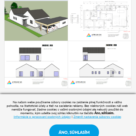
Na našom webe používame súbory cookies na zaistenie plnej funkčnosti a vášho
pohodlia, na štatistické účely a tiež na zacielenie reklamy. Bez niektorých cookies náš web
nemôže fungovať, žiadne cookies s vašimi osobnými údajmi ale nebudú použité do
momentu, kým udelíte svoj súhlas kliknutím na tlačidlo
Áno, súhlasím.
Informácie o spracovaní osobných údajov
|
Zmeniť nastavenia súborov cookies
ÁNO, SÚHLASÍM