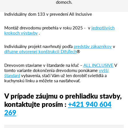
domoch.
Individuálny dom 133 v prevedení All Inclusive
Montáž drevodomu prebehla v roku 2025 - v
jednotlivých
krokoch výstavby
.
Individuálny projekt navrhnutý podľa
predstáv zákazníkov
v
difuzne otvorenej konštrukcii DifuTech
®
Drevovom staviame v štandarde na kľuč –
ALL INCLUSIVE
V
tomto variante dokončenia drevodomu ponúkame
vyšší
štandard
vybavenia, stačí Vám už len dorobiť svietidlá a
kuchynskú linku a môžete sa nasťahovať.
V prípade záujmu o prehliadku stavby,
kontaktujte prosím :
+421 940 604
269